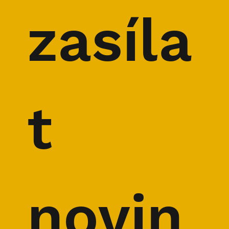
horské závody
zasíla
t 
novin