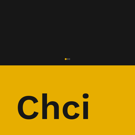
Chci 
SPECIÁL: Silné nohy pro B7 a další