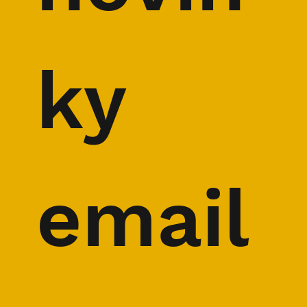
ky 
email