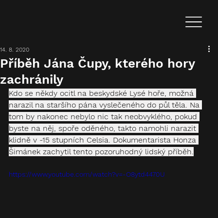
14. 8. 2020
Příběh Jána Čupy, kterého hory
zachránily
Kdo se někdy ocitl na beskydské Lysé hoře, možná 
narazil na staršího pána vyslečeného do půl těla. Na 
tom by nakonec nebylo nic tak neobvyklého, pokud 
byste na něj, spoře oděného, takto namohli narazit 
klidně v -15 stupních Celsia. Dokumentarista Honza 
Šimánek zachytil tento pozoruhodný lidský příběh.
https://www.youtube.com/watch?v=-O8ytd4470U