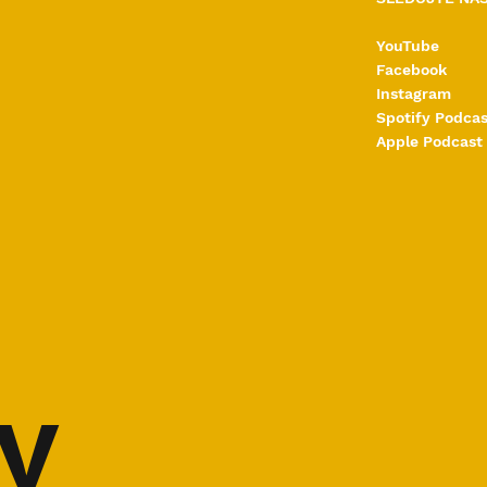
YouTube
Facebook
ilné nohy pro
Osvědčené suplementy p
Instagram
 horské závody
ultratrail
Spotify Podcas
Apple Podcast
y 