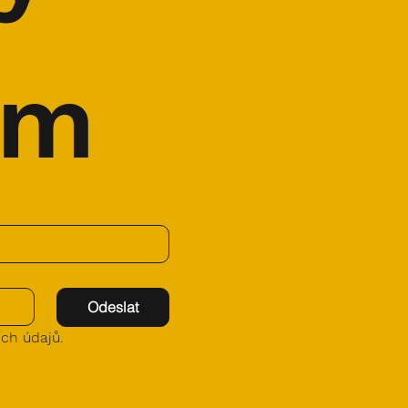
em
Odeslat
ch údajů.