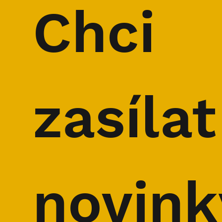
Chci 
Silné nohy pro B7 a další
SPECIÁL: S
horská dobrodružství
B7 a další
zasílat 
novink