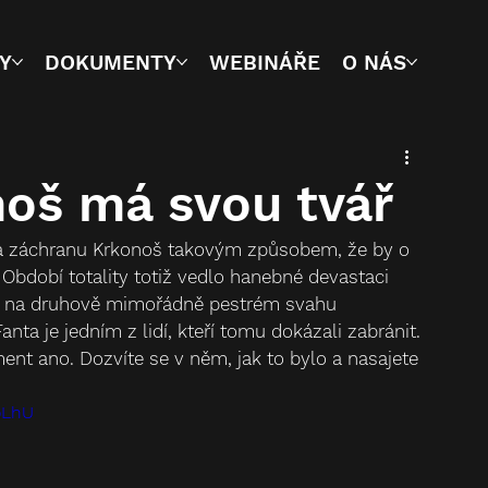
Y
DOKUMENTY
WEBINÁŘE
O NÁS
oš má svou tvář
 a záchranu Krkonoš takovým způsobem, že by o 
Období totality totiž vedlo hanebné devastaci 
př. na druhově mimořádně pestrém svahu 
ta je jedním z lidí, kteří tomu dokázali zabránit. 
ent ano. Dozvíte se v něm, jak to bylo a nasajete 
oLhU