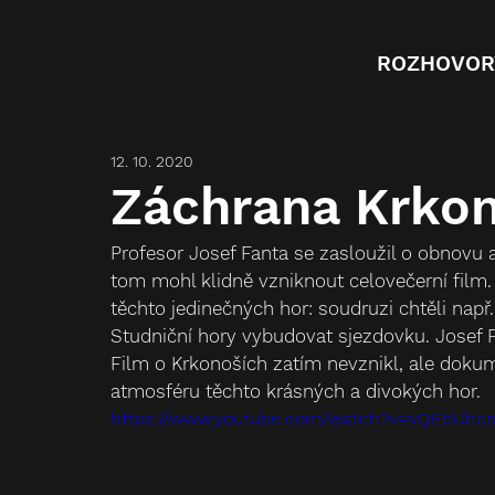
ROZHOVOR
12. 10. 2020
Záchrana Krkon
Profesor Josef Fanta se zasloužil o obnovu
tom mohl klidně vzniknout celovečerní film. 
těchto jedinečných hor: soudruzi chtěli na
Studniční hory vybudovat sjezdovku. Josef Fan
Film o Krkonoších zatím nevznikl, ale dokum
atmosféru těchto krásných a divokých hor.
https://www.youtube.com/watch?v=vQEbUhc