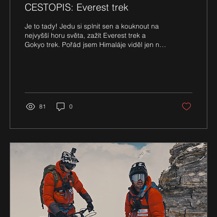
CESTOPIS: Everest trek
Je to tady! Jedu si splnit sen a kouknout na
nejvyšší horu světa, zažít Everest trek a
Gokyo trek. Pořád jsem Himaláje viděl jen na
fotkách nebo ve filmech a říkal si, že bych se
na ně rád aspoň jednou podíval zblízka. A
teď jedu. S kámošem Michalem jsme zvolili
složitější, zato dobrodružnější cestu – i díky
tomu, že nám utekla levná letenka.
81
0