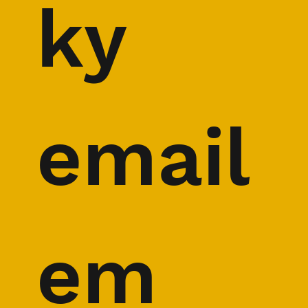
ky 
email
em