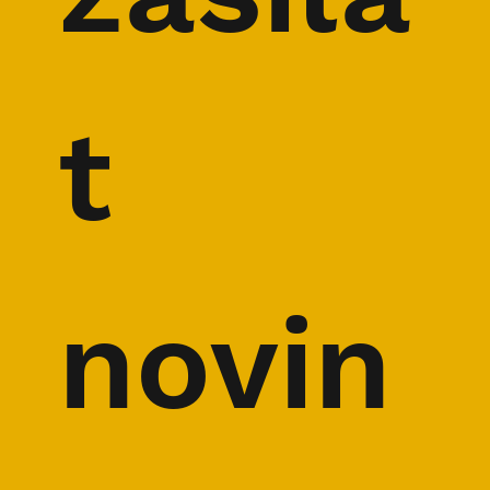
t 
novin