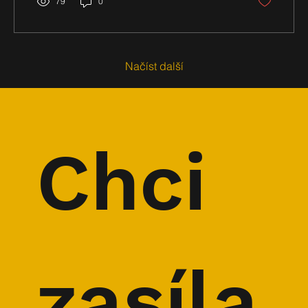
79
0
Načíst další
Chci 
zasíla