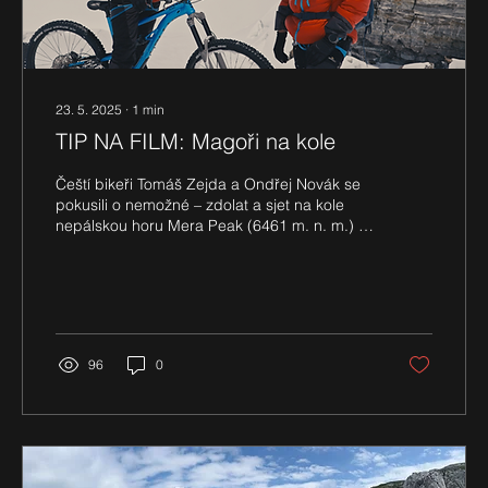
23. 5. 2025
∙
1
min
TIP NA FILM: Magoři na kole
Čeští bikeři Tomáš Zejda a Ondřej Novák se
pokusili o nemožné – zdolat a sjet na kole
nepálskou horu Mera Peak (6461 m. n. m.) a
stanovit tak nový světový rekord.
96
0