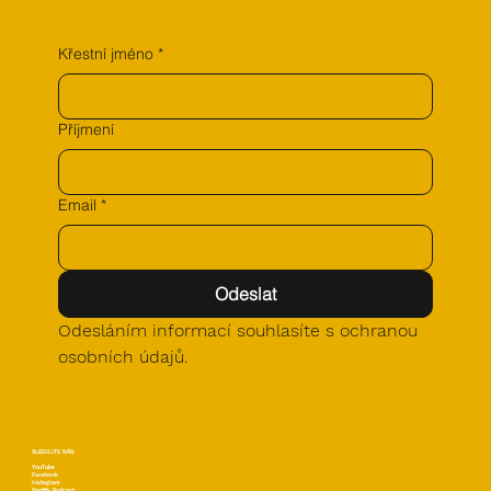
Křestní jméno
*
Příjmení
Email
*
Odeslat
Odesláním informací souhlasíte s ochranou 
osobních údajů.
SLEDUJTE NÁS:
YouTube
Facebook
Instagram
Spotify Podcast