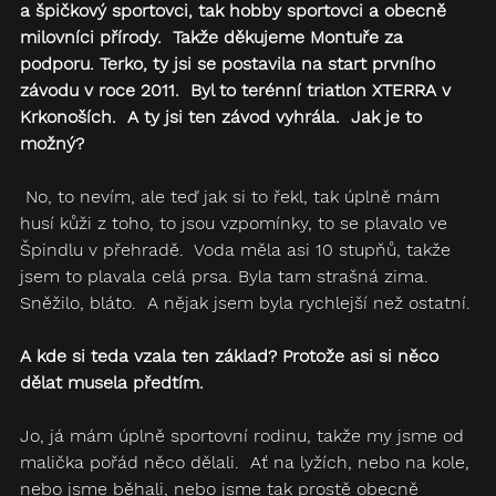
a špičkový sportovci, tak hobby sportovci a obecně 
milovníci přírody.  Takže děkujeme Montuře za 
podporu. Terko, ty jsi se postavila na start prvního 
závodu v roce 2011.  Byl to terénní triatlon XTERRA v 
Krkonoších.  A ty jsi ten závod vyhrála.  Jak je to 
možný?
 No, to nevím, ale teď jak si to řekl, tak úplně mám 
husí kůži z toho, to jsou vzpomínky, to se plavalo ve 
Špindlu v přehradě.  Voda měla asi 10 stupňů, takže 
jsem to plavala celá prsa. Byla tam strašná zima.  
Sněžilo, bláto.  A nějak jsem byla rychlejší než ostatní.
A kde si teda vzala ten základ? Protože asi si něco 
dělat musela předtím.
Jo, já mám úplně sportovní rodinu, takže my jsme od 
malička pořád něco dělali.  Ať na lyžích, nebo na kole, 
nebo jsme běhali, nebo jsme tak prostě obecně 