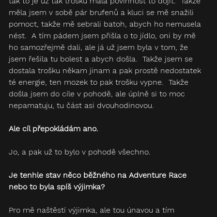
tak to je už tak trošku malá povinnost to dojít.  Takže 
měla jsem v sobě pár brufenů a kluci se mě snažili 
pomoct, takže mě sebrali batoh, abych ho nemusela 
nést.  A tím pádem jsem přišla o to jídlo, oni by mě 
ho samozřejmě dali, ale já už jsem byla v tom, že 
jsem řešila tu bolest a abych došla.  Takže jsem se 
dostala trošku někam jinam a pak prostě nedostatek 
té energie, ten mozek to pak trošku vypne.  Takže 
došla jsem do cíle v pohodě, ale úplně si to moc 
nepamatuju, tu část asi dvouhodinovou.
Ale cíl přepokládám ano.
Jo, a pak už to bylo v pohodě všechno.
Je tenhle stav něco běžného na Adventure Race 
nebo to byla spíš výjimka?
Pro mě naštěstí výjimka, ale tou únavou a tím 