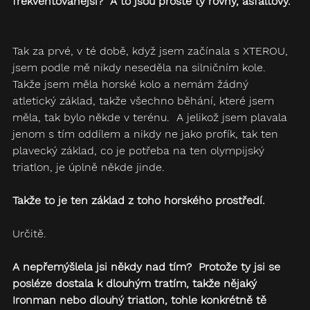
frekventovanější?  A to jsou prostě ty rovný, asfaltový.
Tak za prvé, v té době, když jsem začínala s XTEROU, 
jsem podle mě nikdy neseděla na silničním kole.  
Takže jsem měla horské kolo a nemám žádný 
atletický základ, takže všechno běhání, které jsem 
měla, tak bylo někde v terénu.  A jelikož jsem plavala 
jenom s tím oddílem a nikdy ne jako profík, tak ten 
plavecký základ, co je potřeba na ten olympijský 
triatlon, je úplně někde jinde.
Takže to je ten základ z toho horského prostředí.
Určitě.
A nepřemýšlela jsi někdy nad tím?  Protože ty jsi se 
posléze dostala k dlouhým tratím, takže nějaký 
Ironman nebo dlouhý triatlon, tohle konkrétně tě 