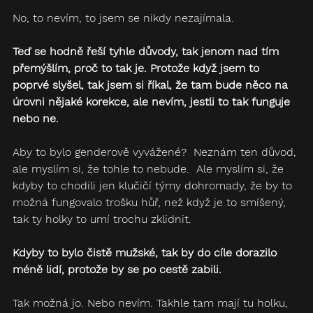
No, to nevím, to jsem se nikdy nezajímala.
Teď se hodně řeší tyhle důvody, tak jenom nad tím 
přemýšlím, proč to tak je. Protože když jsem to 
poprvé slyšel, tak jsem si říkal, že tam bude něco na 
úrovni nějaké korekce, ale nevím, jestli to tak funguje 
nebo ne.  
Aby to bylo genderově vyvážené?  Neznám ten důvod, 
ale myslím si, že tohle to nebude.  Ale myslím si, že 
kdyby to chodili jen klučičí týmy dohromady, že by to 
možná fungovalo trošku hůř, než když je to smíšený, 
tak ty holky to umí trochu zklidnit.
Kdyby to bylo čistě mužské, tak by do cíle dorazilo 
méně lidí, protože by se po cestě zabili.  
Tak možná jo. Nebo nevím. Takhle tam mají tu holku, 