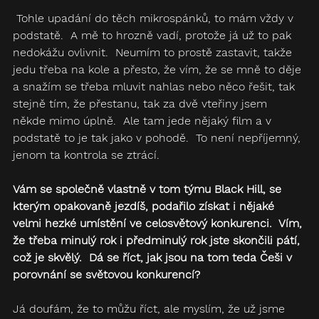
 Tohle upadání do těch mikrospánků, to mám vždy v 
podstatě.  A mě to hrozně vadí, protože já už to pak 
nedokážu ovlivnit.  Neumím to prostě zastavit, takže 
jedu třeba na kole a přesto, že vím, že se mně to děje 
a snažím se třeba mluvit nahlas nebo něco řešit, tak 
stejně tím, že přestanu, tak za dvě vteřiny jsem 
někde mimo úplně.  Ale tam jede nějaký film a v 
podstatě to je tak jako v pohodě.  To není nepříjemný, 
jenom ta kontrola se ztrácí. 
Vám se společně vlastně v tom týmu Black Hill, se 
kterým opakovaně jezdíš, podařilo získat i nějaké 
velmi hezké umístění ve celosvětový konkurenci.  Vím, 
že třeba minulý rok i předminulý rok jste skončili pátí, 
což je skvělý.  Dá se říct, jak jsou na tom teda Češi v 
porovnání se světovou konkurencí?
Já doufám, že to můžu říct, ale myslím, že už jsme 