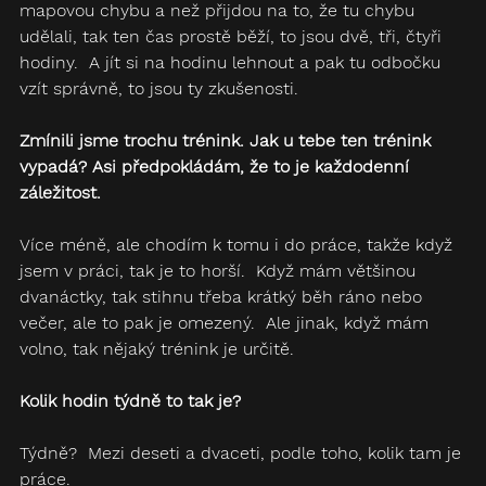
mapovou chybu a než přijdou na to, že tu chybu 
udělali, tak ten čas prostě běží, to jsou dvě, tři, čtyři 
hodiny.  A jít si na hodinu lehnout a pak tu odbočku 
vzít správně, to jsou ty zkušenosti.  
Zmínili jsme trochu trénink. Jak u tebe ten trénink 
vypadá? Asi předpokládám, že to je každodenní 
záležitost.  
Více méně, ale chodím k tomu i do práce, takže když 
jsem v práci, tak je to horší.  Když mám většinou 
dvanáctky, tak stihnu třeba krátký běh ráno nebo 
večer, ale to pak je omezený.  Ale jinak, když mám 
volno, tak nějaký trénink je určitě.  
Kolik hodin týdně to tak je?
Týdně?  Mezi deseti a dvaceti, podle toho, kolik tam je 
práce.