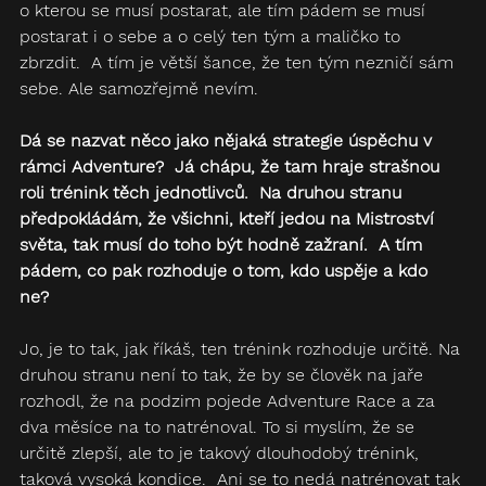
o kterou se musí postarat, ale tím pádem se musí 
postarat i o sebe a o celý ten tým a maličko to 
zbrzdit.  A tím je větší šance, že ten tým nezničí sám 
sebe. Ale samozřejmě nevím.
Dá se nazvat něco jako nějaká strategie úspěchu v 
rámci Adventure?  Já chápu, že tam hraje strašnou 
roli trénink těch jednotlivců.  Na druhou stranu 
předpokládám, že všichni, kteří jedou na Mistroství 
světa, tak musí do toho být hodně zažraní.  A tím 
pádem, co pak rozhoduje o tom, kdo uspěje a kdo 
ne?  
Jo, je to tak, jak říkáš, ten trénink rozhoduje určitě. Na 
druhou stranu není to tak, že by se člověk na jaře 
rozhodl, že na podzim pojede Adventure Race a za 
dva měsíce na to natrénoval. To si myslím, že se 
určitě zlepší, ale to je takový dlouhodobý trénink, 
taková vysoká kondice.  Ani se to nedá natrénovat tak 