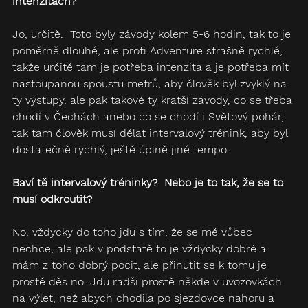
intenzitách?
Jo, určitě.  Toto byly závody kolem 5-6 hodin, tak to je 
poměrně dlouhé, ale proti Adventure strašně rychlé, 
takže určitě tam je potřeba intenzita a je potřeba mít 
nastoupanou spoustu metrů, aby člověk byl zvyklý na 
ty výstupy, ale pak takové ty kratší závody, co se třeba 
chodí v Čechách anebo co se chodí i Světový pohár, 
tak tam člověk musí dělat intervalový trénink, aby byl 
dostatečně rychlý, ještě úplně jiné tempo.
Baví tě intervalový tréninky?  Nebo je to tak, že se to 
musí odkroutit?
No, vždycky do toho jdu s tím, že se mě vůbec 
nechce, ale pak v podstatě to je vždycky dobré a 
mám z toho dobrý pocit, ale přinutit se k tomu je 
prostě děs no. Jdu radši prostě někde v uvozovkách 
na výlet, než abych chodila po sjezdovce nahoru a 