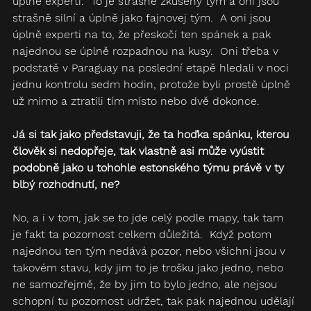
úplně experti.  To je strašně zkušený tým a oni jsou 
strašně silní a úplně jako fajnovej tým.  A oni jsou 
úplně experti na to, že přeskočí ten spánek a pak 
najednou se úplně rozpadnou na kusy.  Oni třeba v 
podstatě v Paraguay na poslední etapě hledali v noci 
jednu kontrolu sedm hodin, protože byli prostě úplně 
už mimo a ztratili tím místo nebo dvě dokonce. 
Já si tak jako představuji, že ta hoďka spánku, kterou 
člověk si nedopřeje, tak vlastně asi může vyústit 
podobně jako u tohohle estonského týmu právě v ty 
blbý rozhodnutí, ne? 
No, a i v tom, jak se to jde celý podle mapy, tak tam 
je fakt ta pozornost celkem důležitá.  Když potom 
najednou ten tým nedává pozor, nebo všichni jsou v 
takovém stavu, kdy jim to je trošku jako jedno, nebo 
ne samozřejmě, že by jim to bylo jedno, ale nejsou 
schopní tu pozornost udržet, tak pak najednou udělají 