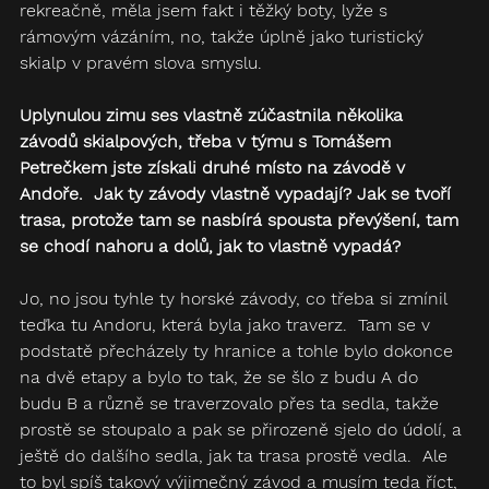
rekreačně, měla jsem fakt i těžký boty, lyže s 
rámovým vázáním, no, takže úplně jako turistický 
skialp v pravém slova smyslu.
Uplynulou zimu ses vlastně zúčastnila několika 
závodů skialpových, třeba v týmu s Tomášem 
Petrečkem jste získali druhé místo na závodě v 
Andoře.  Jak ty závody vlastně vypadají? Jak se tvoří 
trasa, protože tam se nasbírá spousta převýšení, tam 
se chodí nahoru a dolů, jak to vlastně vypadá?
Jo, no jsou tyhle ty horské závody, co třeba si zmínil 
teďka tu Andoru, která byla jako traverz.  Tam se v 
podstatě přecházely ty hranice a tohle bylo dokonce 
na dvě etapy a bylo to tak, že se šlo z budu A do 
budu B a různě se traverzovalo přes ta sedla, takže 
prostě se stoupalo a pak se přirozeně sjelo do údolí, a 
ještě do dalšího sedla, jak ta trasa prostě vedla.  Ale 
to byl spíš takový výjimečný závod a musím teda říct, 