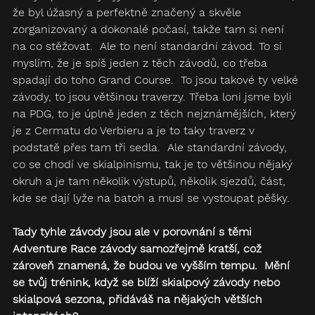
že byl úžasný a perfektně značený a skvěle 
zorganizovaný a dokonalé počasí, takže tam si není 
na co stěžovat.  Ale to není standardní závod. To si 
myslím, že je spíš jeden z těch závodů, co třeba 
spadají do toho Grand Course.  To jsou takové ty velké 
závody, to jsou většinou traverzy. Třeba loni jsme byli 
na PDG, to je úplně jeden z těch nejznámějších, který 
je z Cermatu do Verbieru a je to taky traverz v 
podstatě přes tam tři sedla.  Ale standardní závody, 
co se chodí ve skialpinismu, tak je to většinou nějaký 
okruh a je tam několik výstupů, několik sjezdů, část, 
kde se dají lyže na batoh a musí se vystoupat pěšky.
Tady tyhle závody jsou ale v porovnání s těmi 
Adventure Race závody samozřejmě kratší, což 
zároveň znamená, že budou ve vyšším tempu.  Mění 
se tvůj trénink, když se blíží skialpový závody nebo 
skialpová sezona, přidáváš na nějakých větších 