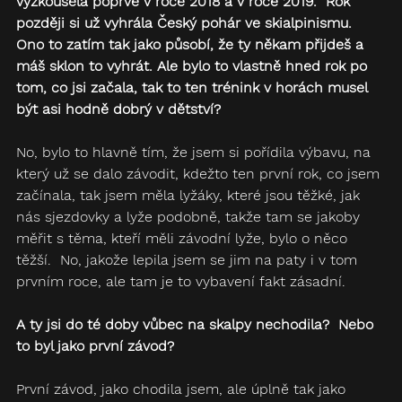
vyzkoušela poprvé v roce 2018 a v roce 2019.  Rok 
později si už vyhrála Český pohár ve skialpinismu. 
Ono to zatím tak jako působí, že ty někam přijdeš a 
máš sklon to vyhrát. Ale bylo to vlastně hned rok po 
tom, co jsi začala, tak to ten trénink v horách musel 
být asi hodně dobrý v dětství?
No, bylo to hlavně tím, že jsem si pořídila výbavu, na 
který už se dalo závodit, kdežto ten první rok, co jsem 
začínala, tak jsem měla lyžáky, které jsou těžké, jak 
nás sjezdovky a lyže podobně, takže tam se jakoby 
měřit s těma, kteří měli závodní lyže, bylo o něco 
těžší.  No, jakože lepila jsem se jim na paty i v tom 
prvním roce, ale tam je to vybavení fakt zásadní.
A ty jsi do té doby vůbec na skalpy nechodila?  Nebo 
to byl jako první závod?  
První závod, jako chodila jsem, ale úplně tak jako 