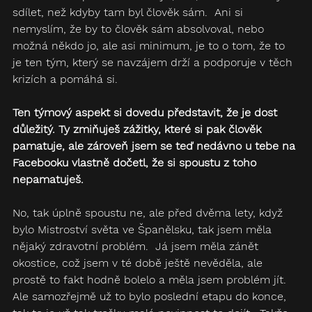
sdílet, než kdyby tam byl člověk sám.  Ani si 
nemyslím, že by to člověk sám absolvoval, nebo 
možná někdo jo, ale asi minimum, je to o tom, že to 
je ten tým, který se navzájem drží a podporuje v těch 
krizích a pomáhá si.
Ten týmový aspekt si dovedu představit, že je dost 
důležitý. Ty zmiňuješ zážitky, které si pak člověk 
pamatuje, ale zároveň jsem se teď nedávno u tebe na 
Facebooku vlastně dočetl, že si spoustu z toho 
nepamatuješ.
No, tak úplně spoustu ne, ale před dvěma lety, když 
bylo Mistroství světa ve Španělsku, tak jsem měla 
nějaký zdravotní problém.  Já jsem měla zánět 
okostice, což jsem v té době ještě nevěděla, ale 
prostě to fakt hodně bolelo a měla jsem problém jít.  
Ale samozřejmě už to bylo poslední etapu do konce, 