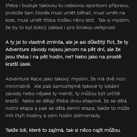
třeba i buduje takovou tu celkovou sportovní přípravu, 
protože tam člověk musí umět běhat, musí umět na 
kole, musí umět třeba trošku něco lézt.  Tak si myslím, 
že by to byl dobrý základ i pro širokou veřejnost.
A ty jsi to vlastně zmínila, ale je asi důležitý říct, že ty 
Adventure závody nejsou jenom na pět dní, ale že 
jsou třeba i na pět hodin, ne? Nebo jako na prostě 
kratší úsek.  
Adventure Race jako takový, myslím, že má dvě noci 
minimálně.  Ale pak samozřejmě takové ty lokální 
závody nebo nějaké ty menší, ty můžou být určitě 
kratší.  Nebo se dělají třeba dvou etapové, že se dělá 
noční etapa a pak se dělá denní etapa, takže to může 
mít čtyři hodiny a osm hodin dohromady.
Takže lidi, které to zajímá, tak si něco najít můžou.  