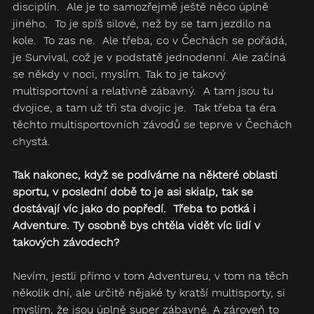
disciplín.  Ale je to samozřejmě ještě něco úplně 
jiného.  To je spíš silové, než by se tam jezdilo na 
kole.  To zas ne.  Ale třeba, co v Čechách se pořádá, 
je Survival, což je v podstatě jednodenní. Ale začíná 
se někdy v noci, myslím. Tak to je takový 
multisportovní a relativně zábavný.  A tam jsou tu 
dvojice, a tam už tři sta dvojic je.  Tak třeba ta éra 
těchto multisportovních závodů se teprve v Čechách 
chystá.
Tak nakonec, když se podíváme na některé oblasti 
sportu, v poslední době to je asi skialp, tak se 
dostávají víc jako do popředí.  Třeba to potká i 
Adventure. Ty osobně bys chtěla vidět víc lidí v 
takových závodech?
Nevím, jestli přímo v tom Adventureu, v tom na těch 
několik dní, ale určitě nějaké ty kratší multisporty, si 
myslím, že jsou úplně super zábavné. A zároveň to 