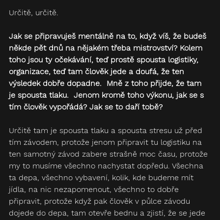
Určitě, určitě.  
Jak se připravuješ mentálně na to, když víš, že budeš 
někde pět dnů na nějakém třeba mistrovství? Kolem 
toho jsou ty očekávání, teď prostě spousta logistiky, 
organizace, teď tam člověk jede a doufá, že ten 
výsledek dobře dopadne.  Mně z toho přijde, že tam 
je spousta tlaku.  Jenom kromě toho výkonu, jak se s 
tím člověk vypořádá? Jak se to daří tobě? 
Určitě tam je spousta tlaku a spousta stresu už před 
tím závodem, protože jenom připravit tu logistiku na 
ten samotný závod zabere strašně moc času, protože 
my to musíme všechno nachystat dopředu. Všechna 
ta depa, všechno vybavení, kolik, kde budeme mít 
jídla, na nic nezapomenout, všechno to dobře 
připravit, protože když pak člověk v půlce závodu 
dojede do depa, tam otevře bednu a zjistí, že se jede 