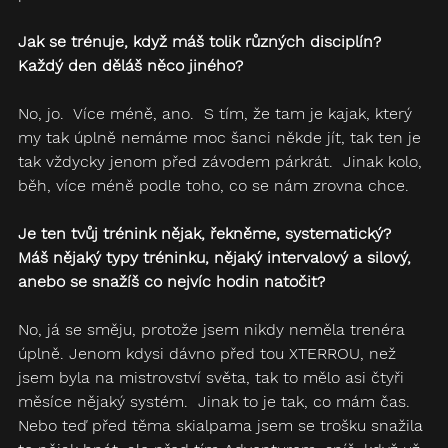
Jak se trénuje, když máš tolik různých disciplín?  
Každý den děláš něco jiného?
No, jo.  Více méně, ano.  S tím, že tam je kajak, který 
my tak úplně nemáme moc šanci někde jít, tak ten je 
tak vždycky jenom před závodem párkrát.  Jinak kolo, 
běh, více méně podle toho, co se nám zrovna chce.  
Je ten tvůj trénink nějak, řekněme, systematický? 
Máš nějaký typy tréninku, nějaký intervalový a silový, 
anebo se snažíš co nejvíc hodin natočit? 
No, já se směju, protože jsem nikdy neměla trenéra 
úplně. Jenom kdysi dávno před tou XTERROU, než 
jsem byla na mistrovství světa, tak to mělo asi čtyři 
měsíce nějaký systém.  Jinak to je tak, co mám čas.  
Nebo teď před těma skialpama jsem se trošku snažila 