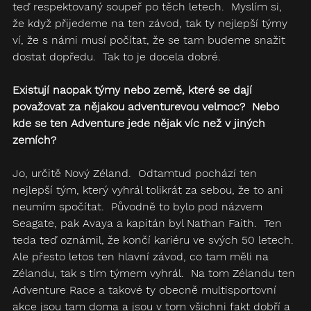
teď respektovaný soupeř po těch letech.  Myslím si, 
že když přijedeme na ten závod, tak ty nejlepší týmy 
ví, že s námi musí počítat, že se tam budeme snažit 
dostat dopředu.  Tak to je docela dobré.
Existují naopak týmy nebo země, které se dají 
považovat za nějakou adventurevou velmoc?  Nebo 
kde se ten Adventure jede nějak víc než v jiných 
zemích?
Jo, určitě Nový Zéland.  Odtamtud pochází ten 
nejlepší tým, který vyhrál tolikrát za sebou, že to ani 
neumím spočítat.  Původně to bylo pod názvem 
Seagate, pak Avaya a kapitán byl Nathan Faith.  Ten 
teda teď oznámil, že končí kariéru ve svých 50 letech. 
Ale přesto letos ten hlavní závod, co tam měli na 
Zélandu, tak s tím týmem vyhrál.  Na tom Zélandu ten 
Adventure Race a takové ty obecně multisportovní 
akce jsou tam doma a jsou v tom všichni fakt dobří a 