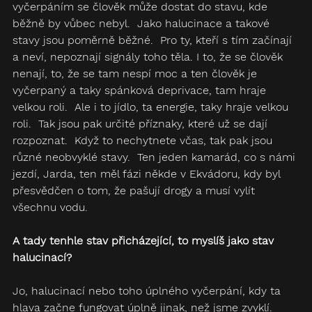
vyčerpáním se člověk může dostat do stavu, kde 
běžně by vůbec nebyl.  Jako halucinace a takové 
stavy jsou poměrně běžné.  Pro ty, kteří s tím začínají 
a neví, nepoznají signály toho těla. I to, že se člověk 
nenají, to, že se tam nespí moc a ten člověk je 
vyčerpaný a taky spánková deprivace, tam hraje 
velkou roli.  Ale i to jídlo, ta energie, taky hraje velkou 
roli.  Tak jsou pak určité příznaky, které už se dají 
rozpoznat.  Když to nechytnete včas, tak pak jsou 
různé neobvyklé stavy.  Ten jeden kamarád, co s námi 
jezdí, Jarda, ten měl fázi někde v Ekvádoru, kdy byl 
přesvědčen o tom, že pašují drogy a musí vylít 
všechnu vodu.
A tady tenhle stav přicházející, to myslíš jako stav 
halucinací?
Jo, halucinací nebo toho úplného vyčerpání, kdy ta 
hlava začne fungovat úplně jinak, než jsme zvyklí.  