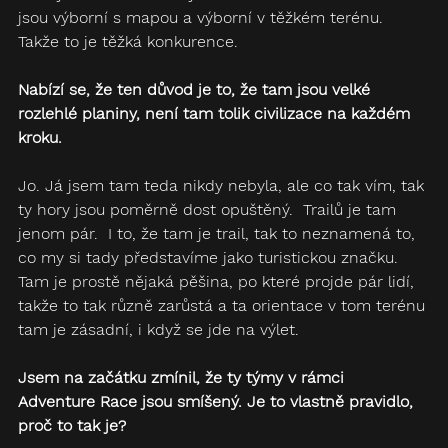
jsou výborní s mapou a výborní v těžkém terénu.  
Takže to je těžká konkurence.
Nabízí se, že ten důvod je to, že tam jsou velké 
rozlehlé planiny, není tam tolik civilizace na každém 
kroku.
Jo. Já jsem tam teda nikdy nebyla, ale co tak vím, tak 
ty hory jsou poměrně dost opuštěný.  Trailů je tam 
jenom pár.  I to, že tam je trail, tak to neznamená to, 
co my si tady představíme jako turistickou značku.  
Tam je prostě nějaká pěšina, po které projde pár lidí, 
takže to tak různě zarůstá a ta orientace v tom terénu 
tam je zásadní, i když se jde na výlet.  
Jsem na začátku zmínil, že ty týmy v rámci 
Adventure Race jsou smíšený. Je to vlastně pravidlo, 
proč to tak je?