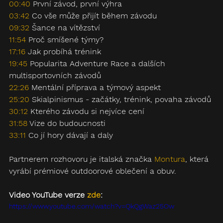
00:40
 První závod, první výhra
03:42
 Co vše může přijít během závodu
09:32
 Šance na vítězství
11:54
 Proč smíšené týmy?
17:16
 Jak probíhá trénink
19:45
 Popularita Adventure Race a dalších 
multisportovních závodů
22:26
 Mentální příprava a týmový aspekt
25:20
 Skialpinismus - začátky, trénink, povaha závodů
30:12
 Kterého závodu si nejvíce cení
31:58
 Vize do budoucnosti
33:11
 Co jí hory dávají a daly
Partnerem rozhovoru je italská značka 
Montura
, která 
vyrábí prémiové outdoorové oblečení a obuv.
Video YouTube verze 
zde
:
https://www.youtube.com/watch?v=QkQgWaz25Ow