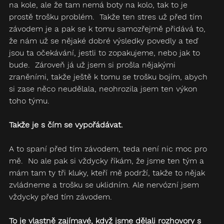
na kole, ale že tam nemá boty na kolo, tak to je 
prostě trošku problém.  Takže ten stres už před tím 
závodem je a pak se k tomu samozřejmě přidává to, 
že nám už se nějaké dobré výsledky povedly a teď 
jsou ta očekávání, jestli to zopakujeme, nebo jak to 
bude.  Zároveň já už jsem si prošla nějakými 
zraněními, takže ještě k tomu se trošku bojím, abych 
si zase něco neudělala, neohrozila jsem ten výkon 
toho týmu.
Takže je s čím se vypořádávat.
A to spaní před tím závodem, teda není nic moc pro 
mě.  No ale pak si vždycky říkám, že jsme ten tým a 
mám tam ty tři kluky, kteří mě podrží, takže to nějak 
zvládneme a trošku se uklidním. Ale nervózní jsem 
vždycky před tím závodem.  
To je vlastně zajímavé, když jsme dělali rozhovory s 