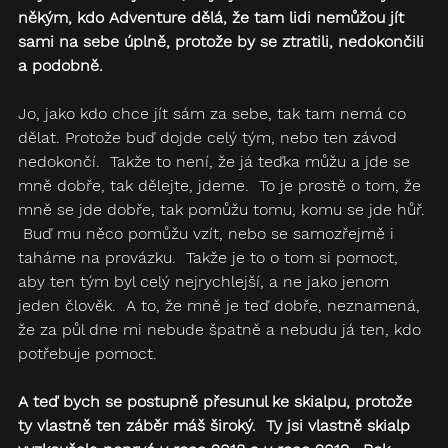
někým, kdo Adventure dělá, že tam lidi nemůžou jít 
sami na sebe úplně, protože by se ztratili, nedokončili 
a podobně.  
Jo, jako kdo chce jít sám za sebe, tak tam nemá co 
dělat. Protože buď dojde celý tým, nebo ten závod 
nedokončí.  Takže to není, že já teďka můžu a jde se 
mně dobře, tak dělejte, jdeme.  To je prostě o tom, že 
mně se jde dobře, tak pomůžu tomu, komu se jde hůř. 
 Buď mu něco pomůžu vzít, nebo se samozřejmě i 
taháme na provázku.  Takže je to o tom si pomoct, 
aby ten tým byl celý nejrychlejší, a ne jako jenom 
jeden člověk.  A to, že mně je teď dobře, neznamená, 
že za půl dne mi nebude špatně a nebudu já ten, kdo 
potřebuje pomoct.
A teď bych se postupně přesunul ke skialpu, protože 
ty vlastně ten záběr máš široký.  Ty jsi vlastně skialp 