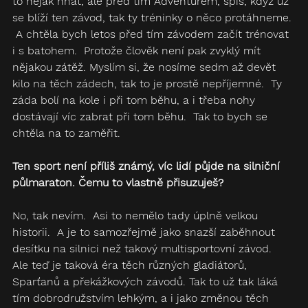
to nějak hnát, ale před tím Adventurem, spíš, když už 
se blíží ten závod, tak ty tréninky o něco protáhneme. 
 A chtěla bych letos před tím závodem začít trénovat 
i s batohem.  Protože člověk není pak zvyklý mít 
nějakou zátěž. Myslím si, že nosíme sedm až devět 
kilo na těch zádech, tak to je prostě nepříjemné.  Ty 
záda bolí na kole i při tom běhu, a i třeba nohy 
dostávají víc zabrat při tom běhu.  Tak to bych se 
chtěla na to zaměřit.
Ten sport není příliš známý, víc lidí půjde na silniční 
půlmaraton. Čemu to vlastně přisuzuješ?
No, tak nevím.  Asi to nemělo tady úplně velkou 
historii.  A je to samozřejmě jako snazší zaběhnout 
desítku na silnici než takový multisportovní závod.  
Ale teď je taková éra těch různých gladiátorů, 
Sparťanů a překážkových závodů. Tak to už tak láká 
tím dobrodružstvím lehkým, a i jako změnou těch 