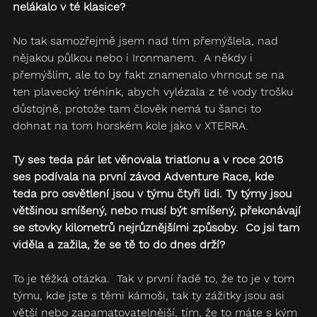
nelákalo v té klasice?
No tak samozřejmě jsem nad tím přemýšlela, nad 
nějakou půlkou nebo i Ironmanem.  A někdy i 
přemýšlím, ale to by fakt znamenalo vhrnout se na 
ten plavecký trénink, abych vylézala z té vody trošku 
důstojně, protože tam člověk nemá tu šanci to 
dohnat na tom horském kole jako v XTERRA.
Ty ses teda pár let věnovala triatlonu a v roce 2015 
ses podívala na první závod Adventure Race, kde 
teda pro osvětlení jsou v týmu čtyři lidi. Ty týmy jsou 
většinou smíšený, nebo musí být smíšený, překonávají 
se stovky kilometrů nejrůznějšími způsoby.  Co jsi tam 
viděla a zažila, že se tě to do dnes drží? 
To je těžká otázka.  Tak v první řadě to, že to je v tom 
týmu, kde jste s těmi kámoši, tak ty zážitky jsou asi 
větší nebo zapamatovatelnější, tím, že to máte s kým 