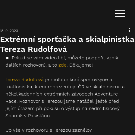
18. 9. 2023
Extrémní sporťačka a skialpinistka
Tereza Rudolfová
► Pokud se vám video líbí, můžete podpořit vznik 
dalších rozhovorů, a to 
zde
. Děkujeme!
Tereza Rudolfová
 je multifunkční sportovkyně a 
triatlonistka, která reprezentuje ČR ve skialpinismu a 
několikadenních extrémních závodech Adventure 
Race. Rozhovor s Terezou jsme natáčeli ještě před 
jejím úrazem při pokusu o výstup na sedmitisícový 
Spantik v Pákistánu.
Co vše v rozhovoru s Terezou zaznělo?