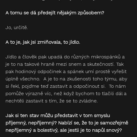
A tomu se dá předejít nějakým způsobem?  
Jo, určitě.  
A to je, jak jsi zmiňovala, to jídlo. 
Jídlo a člověk pak upadá do různých mikrospánků a 
je to na takové hraně mezi snem a skutečností. Tak 
pak hodinový odpočinek a spánek umí prostě vyřešit 
úplně všechno.  A je to na zkušenosti toho týmu, aby 
si řekl, pojďme teď zastavit a odpočinout si.  To nám 
pomůže výrazně víc, než když bychom to tlačili dál a 
nechtěli zastavit s tím, že se to zvládne.
Jak si ten stav můžu představit v tom smyslu 
příjemný, nepříjemný? Nabízí se, že to je samozřejmě 
nepříjemný a bolestivý, ale jestli je to napůl snový?