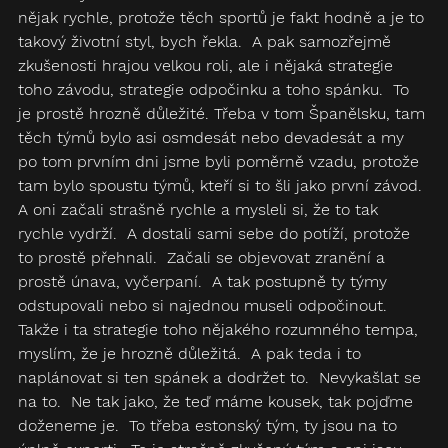
nějak rychle, protože těch sportů je fakt hodně a je to 
takový životní styl, bych řekla.  A pak samozřejmě 
zkušenosti hrajou velkou roli, ale i nějaká strategie 
toho závodu, strategie odpočinku a toho spánku.  To 
je prostě hrozně důležité. Třeba v tom Španělsku, tam 
těch týmů bylo asi osmdesát nebo devadesát a my 
po tom prvním dni jsme byli poměrně vzadu, protože 
tam bylo spoustu týmů, kteří si to šli jako první závod. 
A oni začali strašně rychle a mysleli si, že to tak 
rychle vydrží.  A dostali sami sebe do potíží, protože 
to prostě přehnali.  Začali se objevovat zranění a 
prostě únava, vyčerpaní.  A tak postupně ty týmy 
odstupovali nebo si najednou museli odpočinout.  
Takže i ta strategie toho nějakého rozumného tempa, 
myslím, že je hrozně důležitá.  A pak teda i to 
naplánovat si ten spánek a dodržet to.  Nevykašlat se 
na to.  Ne tak jako, že teď máme kousek, tak pojďme 
doženeme je.  To třeba estonský tým, ty jsou na to 