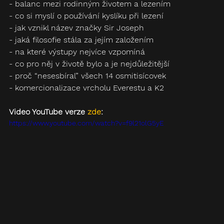
- balanc mezi rodinným životem a lezením
- co si myslí o používání kyslíku při lezení
- jak vznikl název značky Sir Joseph
- jaká filosofie stála za jejím založením
- na které výstupy nejvíce vzpomíná
- co pro něj v životě bylo a je nejdůležitější
- proč “nesesbíral” všech 14 osmitisícovek
- komercionalizace vrcholu Everestu a K2
Video YouTube verze 
zde
:
https://www.youtube.com/watch?v=f9l21olG5yE