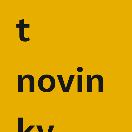
t 
novin
ky 