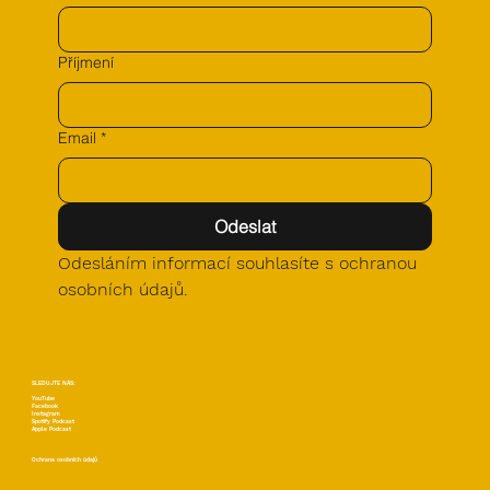
Příjmení
Email
*
Odeslat
Odesláním informací souhlasíte s ochranou 
osobních údajů.
SLEDUJTE NÁS:
YouTube
Facebook
Instagram
Spotify Podcast
Apple Podcast
Ochrana osobních údajů