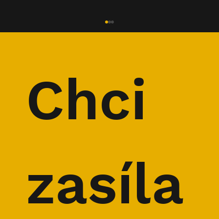
Chci 
ROZHOVOR: Horolezec Marek Holeček
- 1. část
zasíla