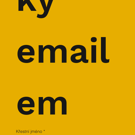
email
em
Křestní jméno
*