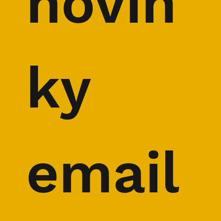
novin
ky 
email