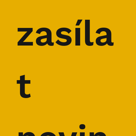
Extrémní alpinista a skialpinista
Benedikt Böhm
zasíla
t 