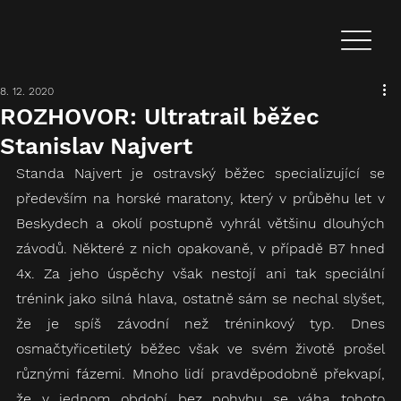
8. 12. 2020
ROZHOVOR: Ultratrail běžec
Stanislav Najvert
Standa Najvert je ostravský běžec specializující se 
především na horské maratony, který v průběhu let v 
Beskydech a okolí postupně vyhrál většinu dlouhých 
závodů. Některé z nich opakovaně, v případě B7 hned 
4x. Za jeho úspěchy však nestojí ani tak speciální 
trénink jako silná hlava, ostatně sám se nechal slyšet, 
že je spíš závodní než tréninkový typ. Dnes 
osmačtyřicetiletý běžec však ve svém životě prošel 
různými fázemi. Mnoho lidí pravděpodobně překvapí, 
že v jednom období bez pohybu se váha tohoto 