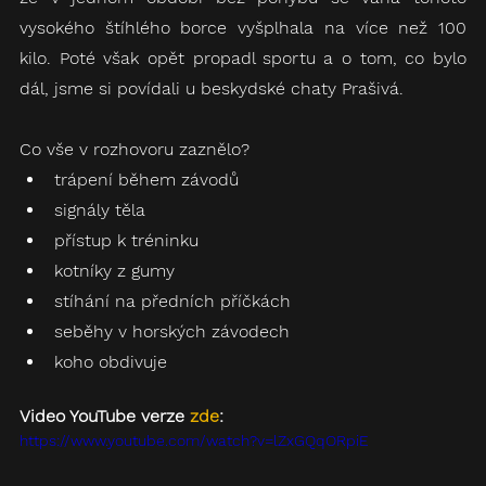
vysokého štíhlého borce vyšplhala na více než 100 
kilo. Poté však opět propadl sportu a o tom, co bylo 
dál, jsme si povídali u beskydské chaty Prašivá.
Co vše v rozhovoru zaznělo?
trápení během závodů
signály těla
přístup k tréninku
kotníky z gumy
stíhání na předních příčkách
seběhy v horských závodech
koho obdivuje
Video YouTube verze 
zde
:
https://www.youtube.com/watch?v=lZxGQqORpiE