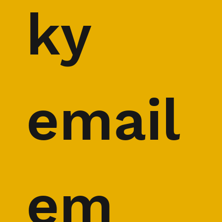
ky 
email
em