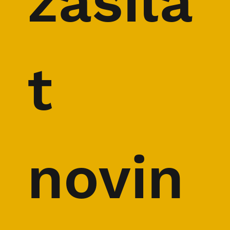
zasíla
t 
novin