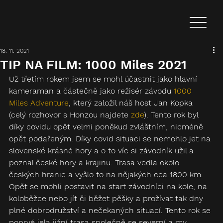
18. 11. 2021
TIP NA FILM: 1000 Miles 2021
Už třetím rokem jsem se mohl účastnit jako hlavní 
kameraman a částečně jako režisér závodu 
1000 
Miles Adventure
, který založil náš host Jan Kopka 
(celý rozhovor s Honzou najdete 
zde
). Tento rok byl 
díky covidu opět velmi poněkud zvláštním, nicméně 
opět podařeným. Díky covid situaci se nemohlo jet na 
slovenské krásné hory a o to víc si závodník užil a 
poznal české hory a krajinu. Trasa vedla okolo 
českých hranic a vyšlo to na nějakých cca 1800 km. 
Opět se mohli postavit na start závodníci na kole, na 
koloběžce nebo jít či běžet pěšky a prožívat tak dny 
plné dobrodružství a nečekaných situací. Tento rok se 
poprvé jela jižní trasa společně se severní a my 