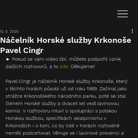
12. 5. 2025
Náčelník Horské služby Krkonoše
Pavel Cingr
► Pokud se vám video líbí, můžete podpořit vznik 
dalších rozhovorů, a to 
zde
. Děkujeme!
Pavel Cingr je náčelník Horské služby Krkonoše, který 
v těchto horách působí už od roku 1989. Začínal jako 
strážce Krkonošského národního parku, poté se stal 
členem Horské služby a dvacet let vedl lavinovou 
komisi. V rozhovoru mluví o spolupráci s polskou 
Horskou službou, specifikách skialpinismu v 
Krkonoších i o tom, co by lidé v horách rozhodně 
neměli podceňovat. Věnuje se i lavinové prevenci a 