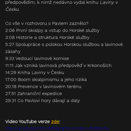
předpovědím, k nimž nedávno vydal knihu 
Laviny v 
Česku
.
Co vše v rozhovoru s Pavlem zaznělo?
2:06 První skialpy a vstup do Horské služby
3:08 Historie a struktura Horské služby
5:27 Spolupráce s polskou Horskou službou a lavinové 
zásahy
9:33 Vedoucí lavinové komise
11:11 Jak vzniká lavinová předpověď v Krkonoších
14:29 Kniha Laviny v Česku
17:00 Boom skialpinismu a jeho rizika
20:18 Prevence v lavinovém terénu
27:51 Zahraniční expedice
29:31 Co Pavlovi hory dávají a daly
Video YouTube verze 
zde
:
https://youtu.be/mtEmNfASp1g?si=xrm3eLrv1N2BHofw