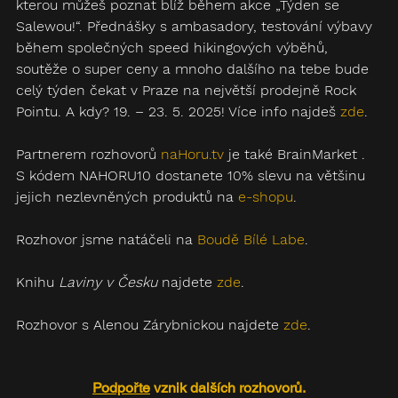
kterou můžeš poznat blíž během akce „Týden se 
Salewou!“. Přednášky s ambasadory, testování výbavy 
během společných speed hikingových výběhů, 
soutěže o super ceny a mnoho dalšího na tebe bude 
celý týden čekat v Praze na největší prodejně Rock 
Pointu. A kdy? 19. – 23. 5. 2025! Více info najdeš 
zde
.
Partnerem rozhovorů
naHoru.tv
 je také BrainMarket . 
S kódem NAHORU10 dostanete 10% slevu na většinu 
jejich nezlevněných produktů na 
e-shopu
.
Rozhovor jsme natáčeli na 
Boudě Bílé Labe
.
Knihu 
Laviny v Česku
 najdete 
zde
.
Rozhovor s Alenou Zárybnickou najdete 
zde
.
Podpořte
 vznik dalších rozhovorů.