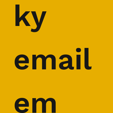
ky 
email
em