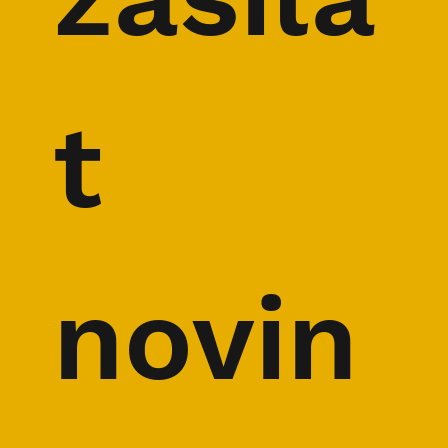
t 
novin