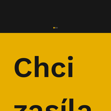
Chci 
ROZHOVOR: Náčelník Horské služby
René Mašín
zasíla