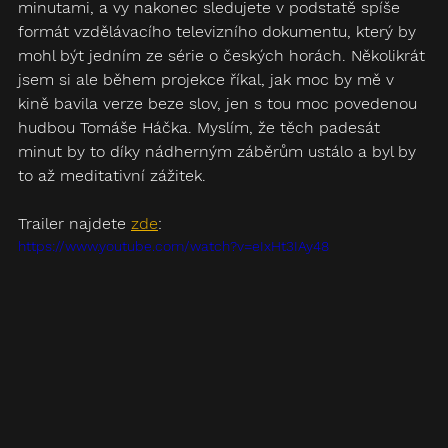
minutami, a vy nakonec sledujete v podstatě spíše 
formát vzdělávacího televizního dokumentu, který by 
mohl být jedním ze série o českých horách. Několikrát 
jsem si ale během projekce říkal, jak moc by mě v 
kině bavila verze beze slov, jen s tou moc povedenou 
hudbou Tomáše Háčka. Myslím, že těch padesát 
minut by to díky nádherným záběrům ustálo a byl by 
to až meditativní zážitek.
Trailer najdete 
zde
:
https://www.youtube.com/watch?v=eIxHt3IAy48