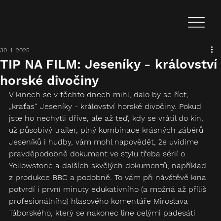
30. 1. 2025
TIP NA FILM: Jeseníky - království
horské divočiny
V kinech se v těchto dnech mihl, dalo by se říct, 
„kraťas“ Jeseníky - království horské divočiny. Pokud 
jste ho nechytli dříve, ale až teď, kdy se vrátil do kin, 
už působivý trailer, plný kombinace krásných záběrů 
Jeseníků i hudby, vám mohl napovědět, že uvidíme 
pravděpodobně dokument ve stylu třeba sérií o 
Yellowstone a dalších skvělých dokumentů, například 
z produkce BBC a podobně. To vám při návštěvě kina 
potvrdí i první minuty edukativního (a možná až příliš 
profesionálního) hlasového komentáře Miroslava 
Táborského, který se nakonec line celými padesáti 