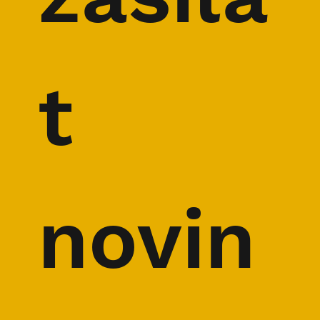
t 
novin