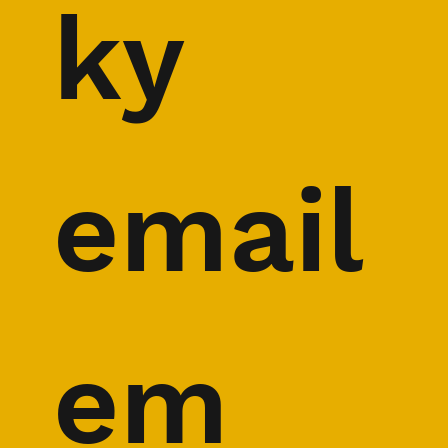
ky 
email
em