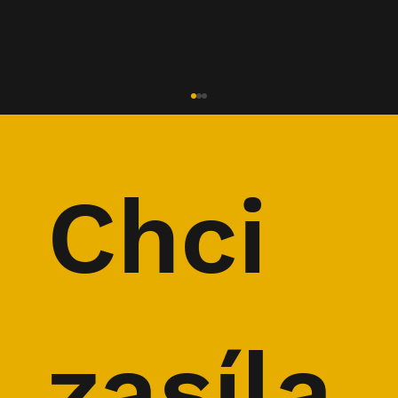
Chci 
TIP NA SERIÁL: Nejkrásnější treky
Evropy
zasíla