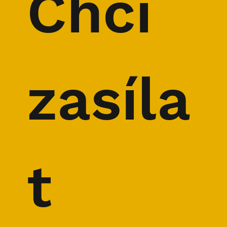
Chci 
ROZHOVOR: Ultratrail běžec Stanislav
Najvert
zasíla
t 