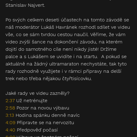
Stanislav Najvert.
Po svých celkem deseti účastech na tomto závodě se 
náš moderátor Lukáš Havránek rozhodl sdílet ve videu 
vše, co se sám tvrdou cestou naučil. Věříme, že vám 
video zvýší šance na dokončení závodu, na kterém 
dojití do samotného cíle není nikdy jisté! Držíme 
palce a s Lukášem se uvidíte i na startu.  A pokud se 
aktuálně na žádný ultramaraton nechystáte, tak tyto 
rady rozhodně využijete i v rámci přípravy na delší 
trek nebo třeba nějakou čtyřtisícovku.
Jaké rady ve videu zazněly?
2:37
 Už netrénujte
2:58
 Pozor na novou výbavu
3:13
 Hodina spánku denně navíc
4:09
 Připravte se na nervozitu
4:40
 Předpověď počasí