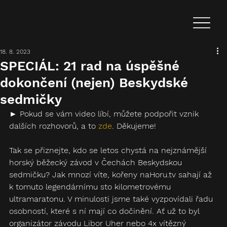
18. 8. 2023
SPECIÁL: 21 rad na úspěšné
dokončení (nejen) Beskydské
sedmičky
► Pokud se vám video líbí, můžete podpořit vznik 
dalších rozhovorů, a to 
zde
. Děkujeme!
Tak se přiznejte, kdo se letos chystá na nejznámější 
horský běžecký závod v Čechách Beskydskou 
sedmičku? Jak mnozí víte, kořeny naHoru.tv sahají až 
k tomuto legendárnímu sto kilometrovému 
ultramaratonu. V minulosti jsme také vyzpovídali řadu 
osobností, které s ní mají co dočinění. Ať už to byl 
organizátor závodu Libor Uher nebo 4x vítězný 