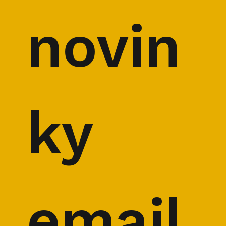
novin
ky 
email