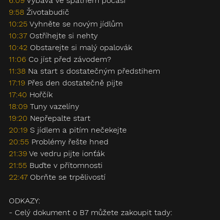
6:09
 Výbava ve špatném počasí
9:58
 Životabudič
10:25
 Vyhněte se novým jídlům
10:37
 Ostříhejte si nehty
10:42
 Obstarejte si malý opalovák
11:06
 Co jíst před závodem?
11:38
 Na start s dostatečným předstihem
17:19
 Přes den dostatečně pijte
17:40
 Hořčík
18:09
 Tuny vazelíny
19:20
 Nepřepalte start
20:19
 S jídlem a pitím nečekejte
20:55
 Problémy řešte hned
21:39
 Ve vedru pijte ionťák
21:55
 Buďte v přítomnosti
22:47
 Obrňte se trpělivostí
ODKAZY:
- Celý dokument o B7 můžete zakoupit tady: 