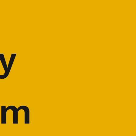
y 
em