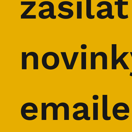
zasílat 
novink
email