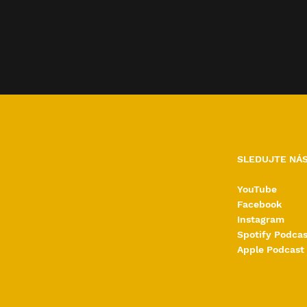
SLEDUJTE NÁS
YouTube
Facebook
 Fotograf,
Šumavské Návraty k
Instagram
a přírodovědec
divočině
Spotify Podcas
uračka
Apple Podcast