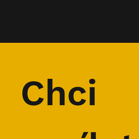
Chci 
Mluvčí KRNAPu Radek
ROZHOVOR:
Drahný
dobrodruh 
Petr Jan J