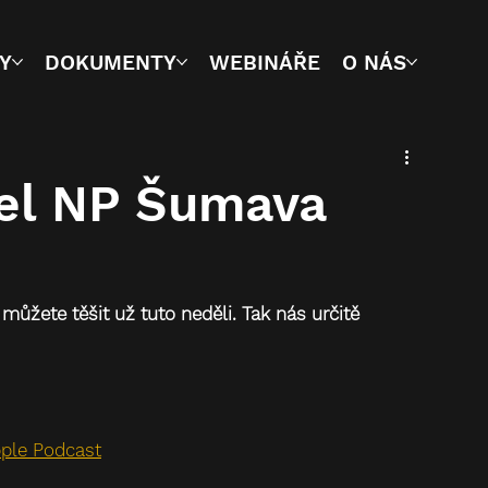
Y
DOKUMENTY
WEBINÁŘE
O NÁS
tel NP Šumava
ůžete těšit už tuto neděli. Tak nás určitě 
ple Podcast