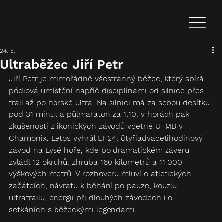
24. 5.
Ultraběžec Jiří Petr
Jiří Petr je mimořádně všestranný běžec, který sbírá 
pódiová umístění napříč disciplínami od silnice přes 
trail až po horské ultra. Na silnici má za sebou desítku 
pod 31 minut a půlmaraton za 1:10, v horách pak 
zkušenosti z ikonických závodů včetně UTMB v 
Chamonix. Letos vyhrál LH24, čtyřiadvacetihodinový 
závod na Lysé hoře, kde po dramatickém závěru 
zvládl 12 okruhů, zhruba 160 kilometrů a 11 000 
výškových metrů. V rozhovoru mluví o atletických 
začátcích, návratu k běhání po pauze, kouzlu 
ultratrailu, energii při dlouhých závodech i o 
setkáních s běžeckými legendami.