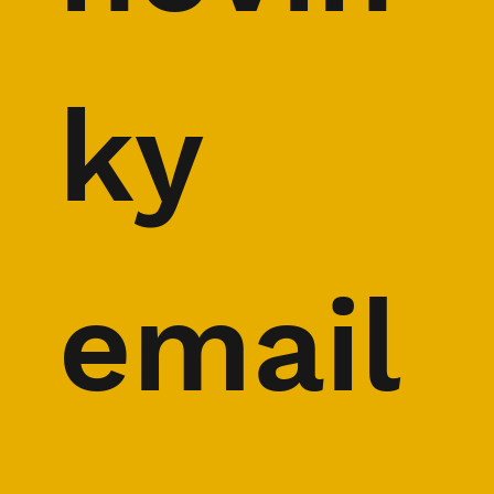
ky 
email