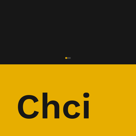
Chci 
ROZHOVOR: Ultraběžec Tomáš
Štverák