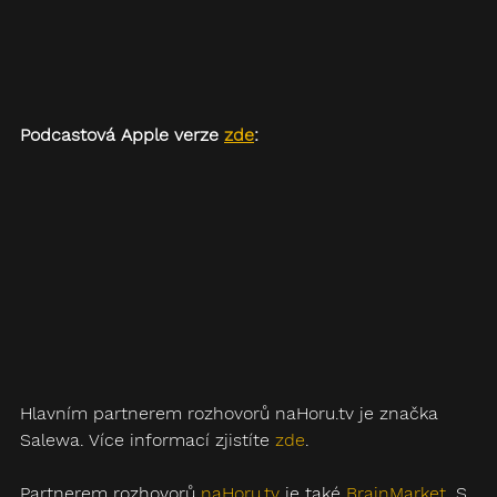
Podcastová Apple verze 
zde
:
Hlavním partnerem rozhovorů naHoru.tv je značka 
Salewa. Více informací zjistíte 
zde
.
Partnerem rozhovorů 
naHoru.tv
 je také 
‪BrainMarket‬
. S 