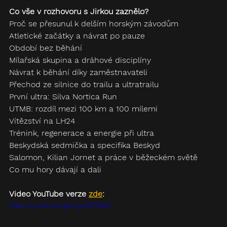
Co vše v rozhovoru s Jirkou zaznělo?
Proč se přesunul k delším horským závodům 
Atletické začátky a návrat po pauze
Období bez běhání 
Mílařská skupina a dráhové disciplíny 
Návrat k běhání díky zaměstnavateli 
Přechod ze silnice do trailu a ultratrailu 
První ultra: Silva Nortica Run 
UTMB: rozdíl mezi 100 km a 100 mílemi
Vítězství na LH24 
Trénink, regenerace a energie při ultra 
Beskydská sedmička a specifika Beskyd 
Salomon, Kilian Jornet a práce v běžeckém světě 
Co mu hory dávají a dali
Video YouTube verze 
zde
:
https://youtu.be/gUzQzZfEWbE