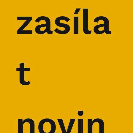
zasíla
t 
novin