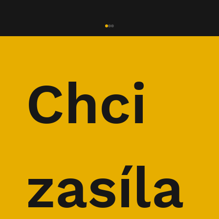
Chci 
Horolezec Tráva o kyslíku na Broad
Peaku i o Peakfestu
zasíla