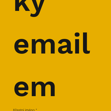
ky 
email
em
Křestní jméno
*