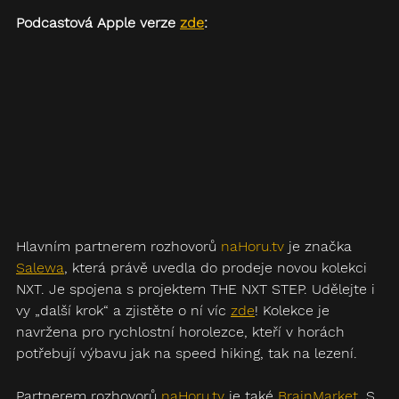
Podcastová Apple verze 
zde
:
Hlavním partnerem rozhovorů 
naHoru.tv
 je značka 
Salewa‬
, která právě uvedla do prodeje novou kolekci 
NXT. Je spojena s projektem THE NXT STEP. Udělejte i 
vy „další krok“ a zjistěte o ní víc 
zde
! Kolekce je 
navržena pro rychlostní horolezce, kteří v horách 
potřebují výbavu jak na speed hiking, tak na lezení. 
Partnerem rozhovorů 
naHoru.tv
 je také 
‪BrainMarket‬
. S 