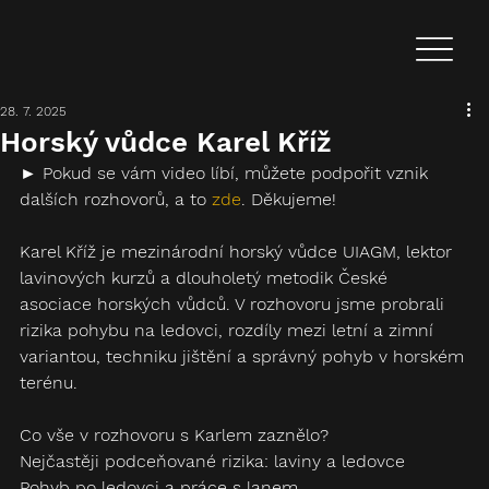
28. 7. 2025
Horský vůdce Karel Kříž
► Pokud se vám video líbí, můžete podpořit vznik 
dalších rozhovorů, a to 
zde
. Děkujeme!
Karel Kříž je mezinárodní horský vůdce UIAGM, lektor 
lavinových kurzů a dlouholetý metodik České 
asociace horských vůdců. V rozhovoru jsme probrali 
rizika pohybu na ledovci, rozdíly mezi letní a zimní 
variantou, techniku jištění a správný pohyb v horském 
terénu.
Co vše v rozhovoru s ‪Karlem zaznělo? 
Nejčastěji podceňované rizika: laviny a ledovce
Pohyb po ledovci a práce s lanem