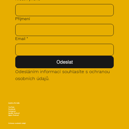
Příjmení
Email
*
Odeslat
Odesláním informací souhlasíte s ochranou 
osobních údajů.
SLEDUJTE NÁS:
YouTube
Facebook
Instagram
Spotify Podcast
Apple Podcast
Ochrana osobních údajů