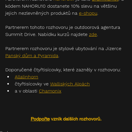
kódem NAHORU10 dostanete 10% slevu na většinu 
jejich nezlevněných produktů na 
e-shopu
.
Partnerem tohoto rozhovoru je outdoorová agentura 
Summit Drive. Nabídku kurzů najdete 
zde
.
Partnerem rozhovoru je stylové ubytování na Jizerce 
P
anský dům a Pyramida
.
Doporučené čtyřtisícovky, které zazněly v rozhovoru: 
Allalinhorn
čtyřtisícovky ve 
Walliských Alpách
a v oblasti 
Chamonix
Podpořte
 vznik dalších rozhovorů.