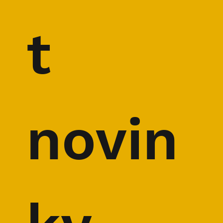
t 
novin