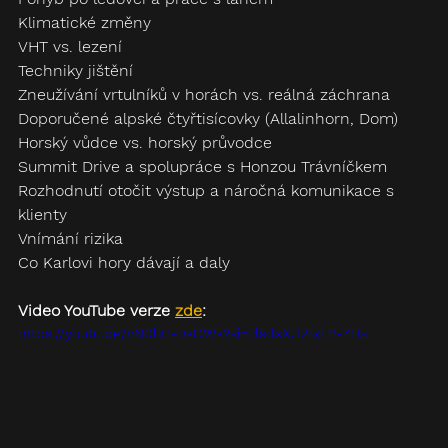
Klimatické změny
VHT vs. lezení
Techniky jištění
Zneužívání vrtulníků v horách vs. reálná záchrana
Doporučené alpské čtyřtisícovky (Allalinhorn, Dom)
Horský vůdce vs. horský průvodce
Summit Drive a spolupráce s Honzou Trávníčkem
Rozhodnutí otočit výstup a náročná komunikace s 
klienty
Vnímání rizika
Co Karlovi hory dávají a daly
Video YouTube verze 
zde
:
https://youtu.be/vN0hH-nkDWk?si=zlsdxXU2rxLP-ZHa