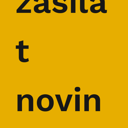
zasíla
t 
novin