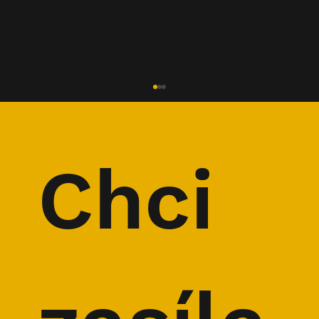
Chci 
Beskydská sedmička online