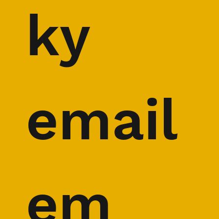
ky 
email
em