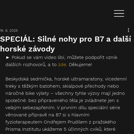
16. 6. 2025
SPECIÁL: Silné nohy pro B7 a další
horské závody
► Pokud se vám video líbí, můžete podpořit vznik 
dalších rozhovorů, a to 
zde
. Děkujeme!
Beskydská sedmička, horské ultramaratony, vícedenní 
treky s těžkým batohem, skialpové přechody nebo 
náročné bike výlety – všechny tyhle výzvy mají jedno 
společné: bez připraveného těla je zvládnete jen s 
velkým sebezapřením. V prvním dílu speciální série 
věnované přípravě na B7 si s hlavním 
fyzioterapeutem Ondřejem Prudilem z pražského 
Prisma Institutu ukážeme 5 účinných cviků, které 