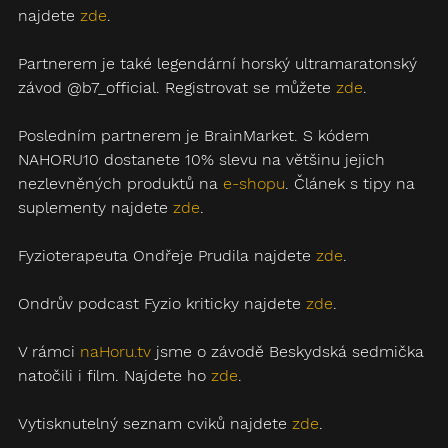
najdete 
zde
.
Partnerem je také legendární horský ultramaratonský 
závod @b7_official. Registrovat se můžete 
zde
.
Posledním partnerem je BrainMarket. S kódem 
NAHORU10 dostanete 10% slevu na většinu jejich 
nezlevněných produktů na 
e-shopu
. Článek s tipy na 
suplementy najdete 
zde
. 
Fyzioterapeuta Ondřeje Prudila najdete 
zde
.
Ondrův podcast Fyzio kriticky najdete 
zde
.
V rámci 
naHoru.tv
 jsme o závodě Beskydská sedmička 
natočili i film. Najdete ho 
zde
.
Vytisknutelný seznam cviků najdete 
zde
.