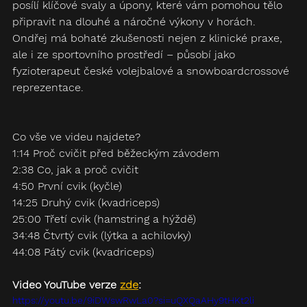
posílí klíčové svaly a úpony, které vám pomohou tělo 
připravit na dlouhé a náročné výkony v horách. 
Ondřej má bohaté zkušenosti nejen z klinické praxe, 
ale i ze sportovního prostředí – působí jako 
fyzioterapeut české volejbalové a snowboardcrossové 
reprezentace.
Co vše ve videu najdete? 
1:14 Proč cvičit před běžeckým závodem 
2:38 Co, jak a proč cvičit 
4:50 První cvik (kyčle) 
14:25 Druhý cvik (kvadriceps) 
25:00 Třetí cvik (hamstring a hýždě) 
34:48 Čtvrtý cvik (lýtka a achilovky) 
44:08 Pátý cvik (kvadriceps)
Video YouTube verze 
zde
:
https://youtu.be/9iDWswRwLa0?si=uQXQaAHy9tHKt2li