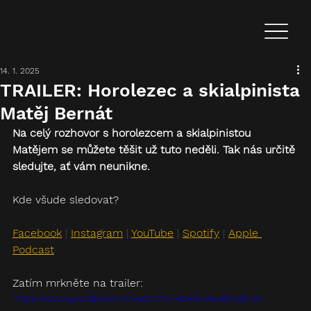
14. 1. 2025
TRAILER: Horolezec a skialpinista
Matěj Bernát
Na celý rozhovor s horolezcem a skialpinistou 
Matějem se můžete těšit už tuto neděli. Tak nás určitě 
sledujte, ať vám neunikne.
Kde všude sledovat?
Facebook
| 
Instagram
 | 
YouTube
 | 
Spotify
 | 
Apple 
Podcast
Zatím mrkněte na trailer:
https://www.youtube.com/watch?v=vbA6UWaJl24&t=7s