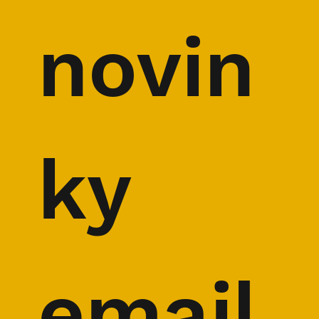
novin
ky 
email