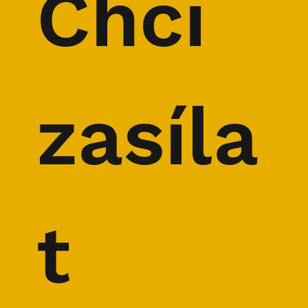
Chci 
Horolezec a nepálský hospodský
Honza "Tráva" Trávníček
zasíla
t 