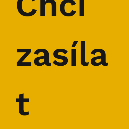
Chci 
SPECIÁL: Silné nohy pro B7 a další
horské závody
zasíla
t 