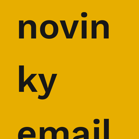
novin
ky 
email