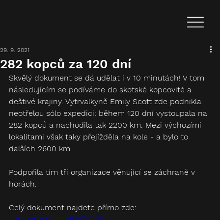
29. 9. 2021
282 kopců za 120 dní
Skvělý dokument se dá udělat i v 10 minutách! V tom 
následujícím se podíváme do skotské kopcovité a 
deštivé krajiny. Vytrvalkyně Emily Scott zde podnikla 
neotřelou sólo expedici: během 120 dní vystoupala na 
282 kopců a nachodila tak 2200 km. Mezi výchozími 
lokalitami však taky přejížděla na kole - a bylo to 
dalších 2600 km.
Podpořila tím tři organizace věnující se záchraně v 
horách.
Celý dokument najdete přímo zde:
https://vimeo.com/528767105